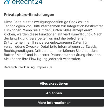
IMPRESSUM
|
DATENSCHUTZ
MESSINGSCHLAGER GMBH & CO. KG, BIRKENREUTH
57, 91346 WIESENTTAL
TELEFON:
0157-87079866
·
BRENNHOLZ@MESSINGSCHLAGER-GMBH.DE
WIR LIEFERN BRENNHOLZ FÜR DIESE GEMEINDEN UND
STÄDTE IN MITTELFRANKEN UND OBERFRANKEN:
BAMBERG
BAMMERSDORF
BAYREUTH
BERINGERSDORF
CADOLZBURG
COBURG
EBERMANNSTADT
ECKENTAL
ERLANGEN
FORCHHEIM
FRENSDORF
FÜRTH
GÖSSWEINSTEIN
HALLERNDORF
HAUSEN
HEROLDSBACH
HIRSCHAID
KERSBACH
KULMBACH
LAUF AN DER PEGNITZ
LEINBURG
MITTELFRANKEN
NEUKIRCHEN AM BRAND
NÜRNBERG
OBERFRANKEN
POTTENSTEIN
ROTH
SCHNAITTACH
SCHWABACH
UTTENREUTH