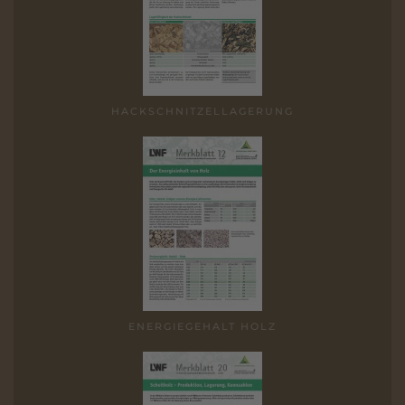
HACK­SCHNITZEL­LAGERUNG
ENERGIE­GEHALT HOLZ