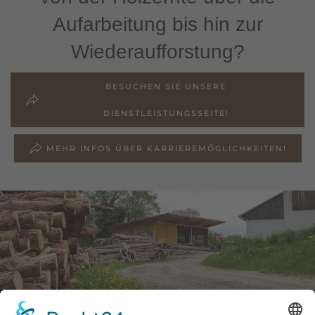
Aufarbeitung bis hin zur
Wiederaufforstung
?
BESUCHEN SIE UNSERE
DIENSTLEISTUNGSSEITE!
MEHR INFOS ÜBER KARRIEREMÖGLICHKEITEN!