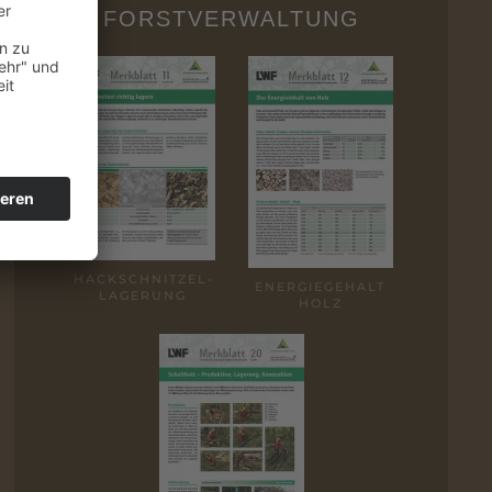
FORSTVERWALTUNG
HACK­SCHNITZEL­
ENERGIE­GEHALT
LAGERUNG
HOLZ