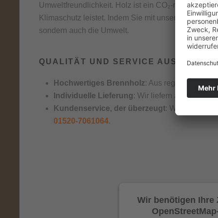
Umweltfreundlichkeit. Holz ist ein CO₂-neutraler, n
Klimaschutz leistet. Indem Sie mit unserem Brennhol
sondern auch die Umwelt.
QUALITÄT UND SERVICE AUS EINER 
Hochwertiges Brennholz
: Aus regionalen, nac
Individuelle Lieferung
: Wir liefern an Ihrem W
Kundenservice, der überzeugt
: Wir stehen Ih
01520-7061064
.
Wir benötigen Ihr
OpenStreetMap-