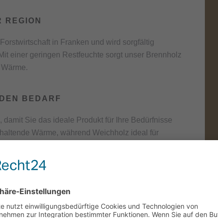
R REGION
orstwirtschaft in Franken und wird sorgfältig
Mit einer geringen Restfeuchte sorgt unser Brennholz
e Wärme.
EDEN BEDARF
 damit Sie das ideale Produkt für Ihre Bedürfnisse
anhaltende Wärme, während Weichholz ideal für
llt die unterschiedlichsten Anforderungen – zu fairen
r großen Wert auf Nachhaltigkeit und