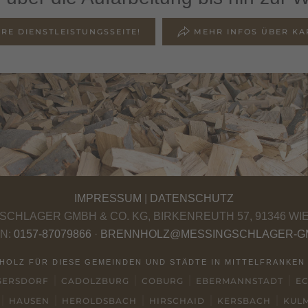
RE DIENSTLEISTUNGSSEITE!
MEHR INFOS ÜBER KA
IMPRESSUM
|
DATENSCHUTZ
SCHLAGER GMBH & CO. KG, BIRKENREUTH 57, 91346 WI
N:
0157-87079866
·
BRENNHOLZ@MESSINGSCHLAGER-G
NHOLZ FÜR DIESE GEMEINDEN UND STÄDTE IN MITTELFRANKEN
GERSDORF
CADOLZBURG
COBURG
EBERMANNSTADT
E
HAUSEN
HEROLDSBACH
HIRSCHAID
KERSBACH
KUL