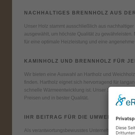
NACHHALTIGES BRENNHOLZ AUS DE
Unser Holz stammt ausschließlich aus nachhaltiger F
ausgewählt, um höchste Qualität zu gewährleisten. 
für eine optimale Heizleistung und eine angenehm
KAMINHOLZ UND BRENNHOLZ FÜR J
Wir bieten eine Auswahl an Hartholz und Weichholz,
finden. Hartholz eignet sich hervorragend für lang
schnelle Wärmeentwicklung ist. Unser Sortiment erfü
Preisen und in bester Qualität.
IHR BEITRAG FÜR DIE UMWELT
Als verantwortungsbewusstes Unternehmen legen wi