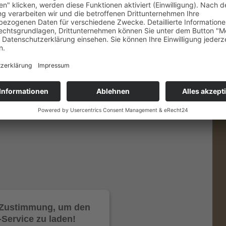
achwachsender Rohstoff, der einen aktiven Beitrag zum
z heizen, schonen Sie nicht nur Ihren Geldbeutel,
HAND
hhaltig bewirtschafteten Wäldern.
unschtermin und an den Ort Ihrer Wahl.
nen für Fragen und Beratung jederzeit zur Verfügung:
e Zustimmung, um den
Service zu laden!