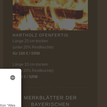
HARTHOLZ OFENFERTIG
Länge 25 cm trocken
(unter 20% Restfeuchte)
für 100 € / SRM
Länge 33 cm trocken
(unter 20% Restfeuchte)
für 95 € / SRM
MERKBLÄTTER DER
BAYERISCHEN