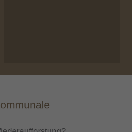
d kommunale
Wiederaufforstung
?