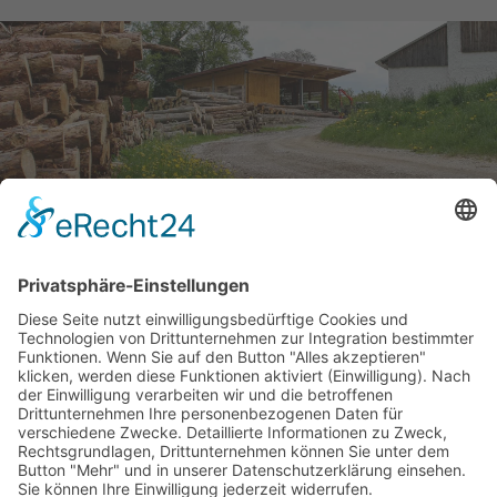
IMPRESSUM
|
DATENSCHUTZ
MESSINGSCHLAGER GMBH & CO. KG, BIRKENREUTH
57, 91346 WIESENTTAL
TELEFON:
0157-87079866
·
BRENNHOLZ@MESSINGSCHLAGER-GMBH.DE
WIR LIEFERN BRENNHOLZ FÜR DIESE GEMEINDEN UND
STÄDTE IN MITTELFRANKEN UND OBERFRANKEN:
BAMBERG
BAMMERSDORF
BAYREUTH
BERINGERSDORF
CADOLZBURG
COBURG
EBERMANNSTADT
ECKENTAL
ERLANGEN